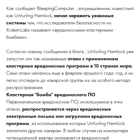
Как сообщает BleepingComputer , злоумышленник, известный
как Unfurling Hemlock,
начал заражать уязвимые
системы
тем, что исследователи безопасности из
KrakenLabs называют «вредоносными кластерными
бомбами».
Согласно новому сообщению в блоге , Unfurling Hemlock уже
запустил эти так называемые
атаки с применением
кластерных вредоносных программ в 10 странах мира.
Сами атаки начались еще в феврале прошлого года. год, и их
легко отследить до хакерской группы из-за особого метода
распространения.
Кластерная "бомба" вредоносного ПО
Первоначальное вредоносное ПО, используемое в этих
атаках,
распространяется через вредоносные
электронные письма или загрузчики вредоносных
программ
, за использование которых Unfurling Hemlock
заплатила другим хакерам. В любом случае на компьютере
потенциальной жертвы оказывается вредоносный