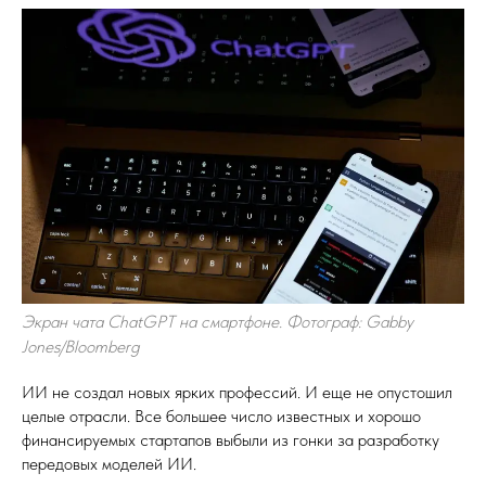
Экран чата ChatGPT на смартфоне. Фотограф: Gabby
Jones/Bloomberg
ИИ не создал новых ярких профессий. И еще не опустошил
целые отрасли. Все большее число известных и хорошо
финансируемых стартапов выбыли из гонки за разработку
передовых моделей ИИ.