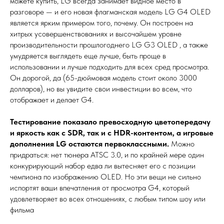
можете купить, LG всегда занимает видное место в
разговоре — и его новая флагманская модель LG G4 OLED
является ярким примером того, почему. Он построен на
хитрых усовершенствованиях и высочайшем уровне
производительности прошлогоднего LG G3 OLED , а также
умудряется выглядеть еще лучше, быть проще в
использовании и лучше подходить для всех сред просмотра.
Он дорогой, да (65-дюймовая модель стоит около 3000
долларов), но вы увидите свои инвестиции во всем, что
отображает и делает G4.
Тестирование показало превосходную цветопередачу
и яркость как с SDR, так и с HDR-контентом, а игровые
дополнения LG остаются первоклассными.
Можно
придраться: нет тюнера ATSC 3.0, и по крайней мере один
конкурирующий набор едва ли вытесняет его с позиции
чемпиона по изображению OLED. Но эти вещи не сильно
испортят ваши впечатления от просмотра G4, который
удовлетворяет во всех отношениях, с любым типом шоу или
фильма