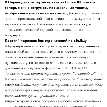
В Переводчик, который понимает более 100 языков,
теперь можно загружать произвольные тексты,
изображения или ссылки на сайты.
Для этого достаточно
просто перетащить файл или скопировать ссылку в чат. Бета-
версия экспертного Переводчика доступна по клику на
кнопку под поисковой строкой на стартовой странице
Браузера.
Краткий пересказ без ограничений по объёму
В Браузере теперь можно кратко пересказать загруженный
текст любой длины: он справится и с научным трактатом, и с
объемным художественным романом. На компьютерах
функция доступна не только для текстов и видео, но и для
документов в популярных форматах PDF, DOCX, TXT.
Теперь есть два режима пересказа: краткий и подробный — с
большим количеством деталей из оригинала. Ещё инструмент
умеет разбивать получившийся пересказ на смысловые главы
и подбирать для каждой подзаголовок, чтобы пользователю
было удобнее ориентироваться в тексте.
Яндекс встроил в свой Браузер нейросети нового поколения
в минувшем феврале. Это дало пользователям целый ряд