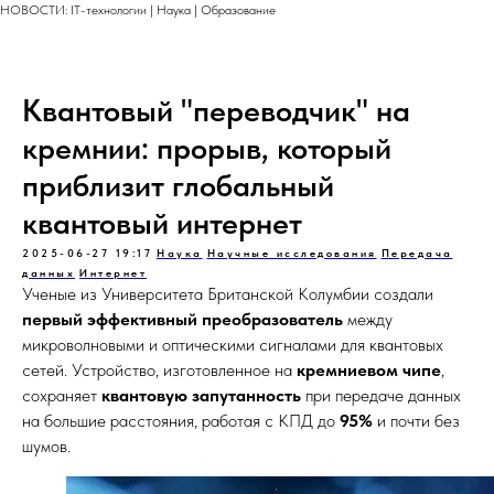
НОВОСТИ: IT-технологии | Наука | Образование
Квантовый "переводчик" на
кремнии: прорыв, который
приблизит глобальный
квантовый интернет
2025-06-27 19:17
Наука
Научные исследования
Передача
данных
Интернет
Ученые из Университета Британской Колумбии создали
первый эффективный преобразователь
между
микроволновыми и оптическими сигналами для квантовых
сетей. Устройство, изготовленное на
кремниевом чипе
,
сохраняет
квантовую запутанность
при передаче данных
на большие расстояния, работая с КПД до
95%
и почти без
шумов.