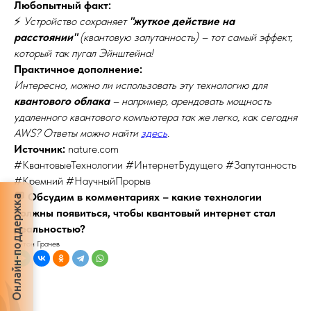
Любопытный факт:
⚡
Устройство сохраняет
"жуткое действие на
расстоянии"
(квантовую запутанность) – тот самый эффект,
который так пугал Эйнштейна!
Практичное дополнение:
Интересно, можно ли использовать эту технологию для
квантового облака
– например, арендовать мощность
удаленного квантового компьютера так же легко, как сегодня
AWS? Ответы можно найти
здесь
.
Источник:
nature.com
#КвантовыеТехнологии #ИнтернетБудущего #Запутанность
#Кремний #НаучныйПрорыв
💬 Обсудим в комментариях – какие технологии
Онлайн-поддержка
должны появиться, чтобы квантовый интернет стал
реальностью?
Антон Грачев