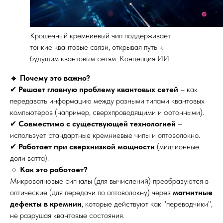
Крошечный кремниевый чип поддерживает
тонкие квантовые связи, открывая путь к
будущим квантовым сетям. Концепция ИИ
🔹
Почему это важно?
✔
Решает главную проблему квантовых сетей
– как
передавать информацию между разными типами квантовых
компьютеров (например, сверхпроводящими и фотонными).
✔
Совместимо с существующей технологией
–
использует стандартные кремниевые чипы и оптоволокно.
✔
Работает при сверхнизкой мощности
(миллионные
доли ватта).
🔹
Как это работает?
Микроволновые сигналы (для вычислений) преобразуются в
оптические (для передачи по оптоволокну) через
магнитные
дефекты в кремнии
, которые действуют как "переводчики",
не разрушая квантовые состояния.