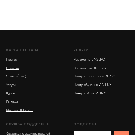
КАРТА ПОРТАЛА
УСЛУГИ
Главная
Реклама на UNSERO
Новости
Реклама для UNSERO
Статьи (блог)
Центр компьютеров DEINO
Услуги
Центр обучения VIA-LUX
Курсы
Центр сайтов MEINO
Реклама
Миссия UNSERO
СЛУЖБА ПОДДЕРЖКИ
ПОДПИСКА
Связаться с администрацией